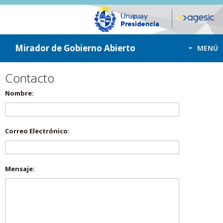
ir a contenido
ir al menú
Mirador de Gobierno Abierto
MENÚ
Contacto
Nombre:
Correo Electrónico:
Mensaje: