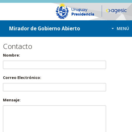
ir a contenido
ir al menú
Mirador de Gobierno Abierto
MENÚ
Contacto
Nombre:
Correo Electrónico:
Mensaje: