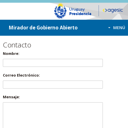
ir a contenido
ir al menú
Mirador de Gobierno Abierto
MENÚ
Contacto
Nombre:
Correo Electrónico:
Mensaje: