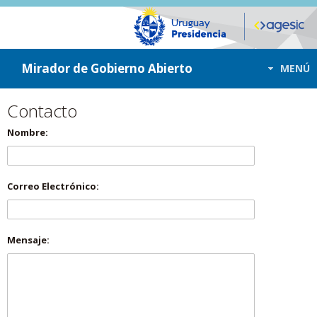
ir a contenido
ir al menú
Mirador de Gobierno Abierto
MENÚ
Contacto
Nombre:
Correo Electrónico:
Mensaje: