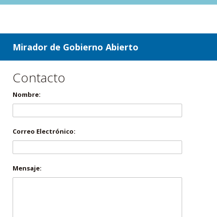
ir a contenido
ir al menú
Mirador de Gobierno Abierto
Contacto
Nombre:
Correo Electrónico:
Mensaje: