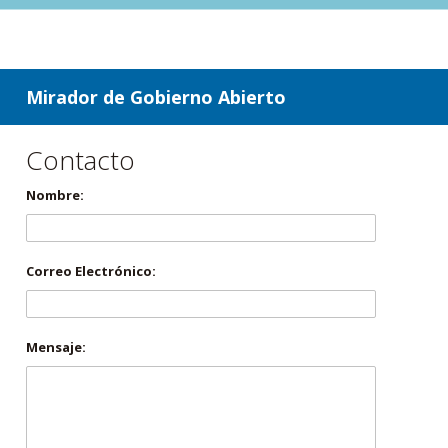
ir a contenido
ir al menú
Mirador de Gobierno Abierto
Contacto
Nombre:
Correo Electrónico:
Mensaje: