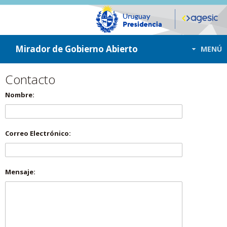
ir a contenido
ir al menú
Mirador de Gobierno Abierto
MENÚ
Contacto
Nombre:
Correo Electrónico:
Mensaje: