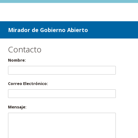
ir a contenido
ir al menú
Mirador de Gobierno Abierto
Contacto
Nombre:
Correo Electrónico:
Mensaje: