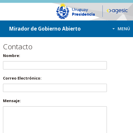
ir a contenido
ir al menú
Mirador de Gobierno Abierto
MENÚ
Contacto
Nombre:
Correo Electrónico:
Mensaje: