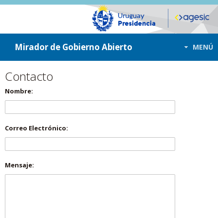
ir a contenido
ir al menú
Mirador de Gobierno Abierto
MENÚ
Contacto
Nombre:
Correo Electrónico:
Mensaje: