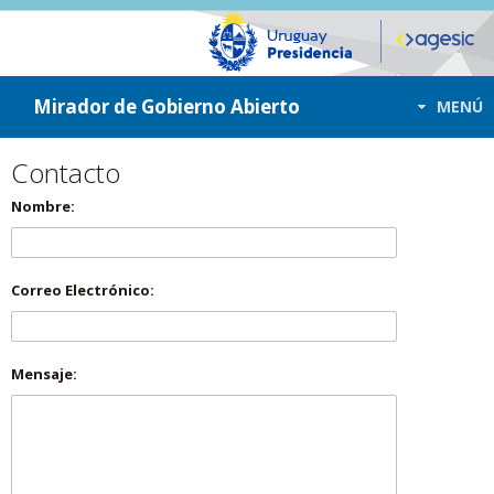
ir a contenido
ir al menú
Mirador de Gobierno Abierto
MENÚ
Contacto
Nombre:
Correo Electrónico:
Mensaje: