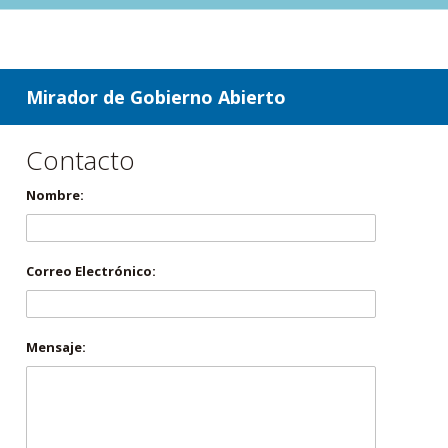
ir a contenido
ir al menú
Mirador de Gobierno Abierto
Contacto
Nombre:
Correo Electrónico:
Mensaje: