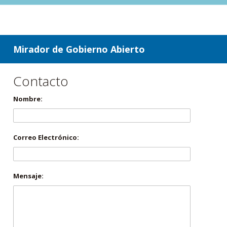
ir a contenido
ir al menú
Mirador de Gobierno Abierto
Contacto
Nombre:
Correo Electrónico:
Mensaje: