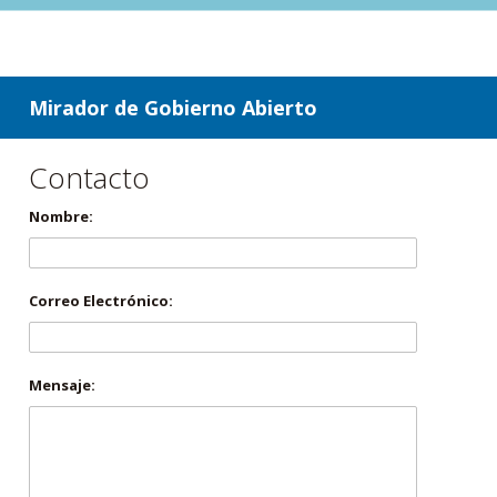
ir a contenido
ir al menú
Mirador de Gobierno Abierto
Contacto
Nombre:
Correo Electrónico:
Mensaje: