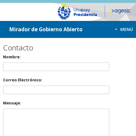
ir a contenido
ir al menú
Mirador de Gobierno Abierto
MENÚ
Contacto
Nombre:
Correo Electrónico:
Mensaje: