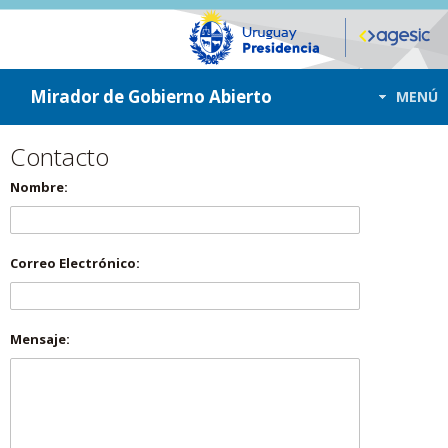
ir a contenido
ir al menú
Mirador de Gobierno Abierto
MENÚ
Contacto
Nombre:
Correo Electrónico:
Mensaje: