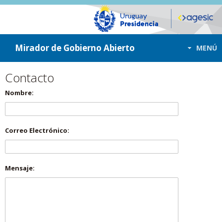
ir a contenido
ir al menú
Mirador de Gobierno Abierto
MENÚ
Contacto
Nombre:
Correo Electrónico:
Mensaje: