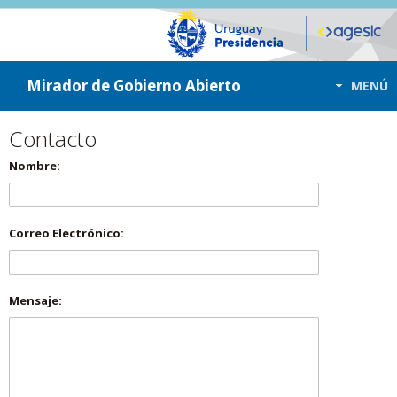
ir a contenido
ir al menú
Mirador de Gobierno Abierto
MENÚ
Contacto
Nombre:
Correo Electrónico:
Mensaje: