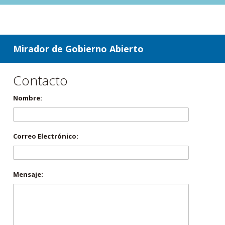
ir a contenido
ir al menú
Mirador de Gobierno Abierto
Contacto
Nombre:
Correo Electrónico:
Mensaje: