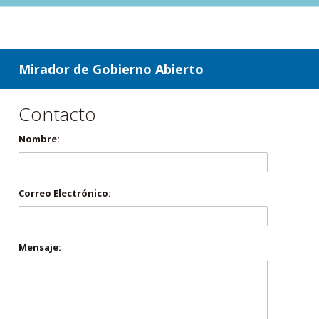
ir a contenido
ir al menú
Mirador de Gobierno Abierto
Contacto
Nombre:
Correo Electrónico:
Mensaje: