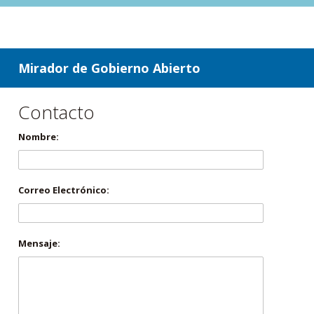
ir a contenido
ir al menú
Mirador de Gobierno Abierto
Contacto
Nombre:
Correo Electrónico:
Mensaje: