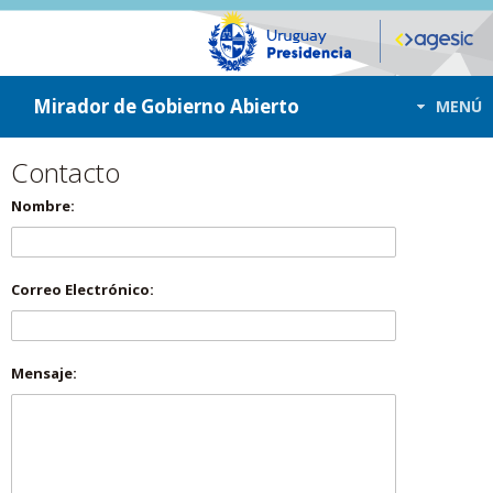
ir a contenido
ir al menú
Mirador de Gobierno Abierto
MENÚ
Contacto
Nombre:
Correo Electrónico:
Mensaje: