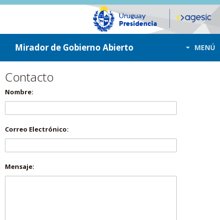
ir a contenido
ir al menú
Mirador de Gobierno Abierto
MENÚ
Contacto
Nombre:
Correo Electrónico:
Mensaje: