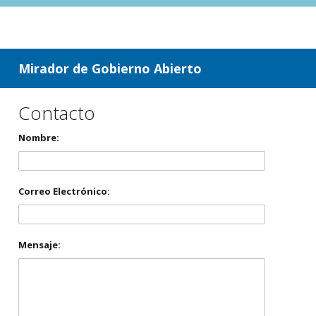
ir a contenido
ir al menú
Mirador de Gobierno Abierto
Contacto
Nombre:
Correo Electrónico:
Mensaje: