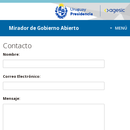
ir a contenido
ir al menú
Mirador de Gobierno Abierto
MENÚ
Contacto
Nombre:
Correo Electrónico:
Mensaje: