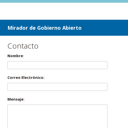
ir a contenido
ir al menú
Mirador de Gobierno Abierto
Contacto
Nombre:
Correo Electrónico:
Mensaje: