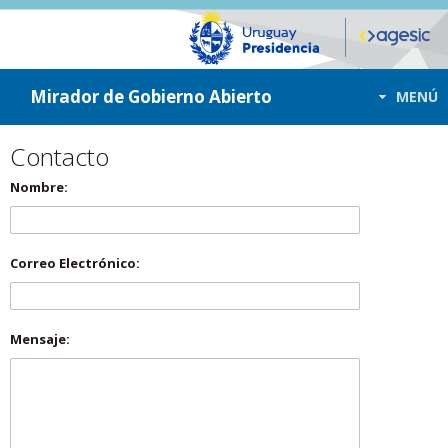
ir a contenido
ir al menú
Mirador de Gobierno Abierto
MENÚ
Contacto
Nombre:
Correo Electrónico:
Mensaje: