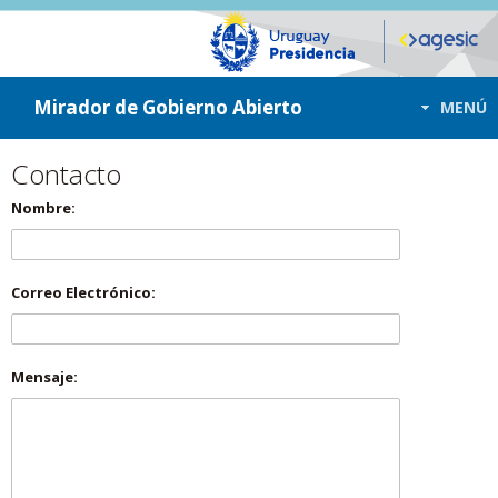
ir a contenido
ir al menú
Mirador de Gobierno Abierto
MENÚ
Contacto
Nombre:
Correo Electrónico:
Mensaje: