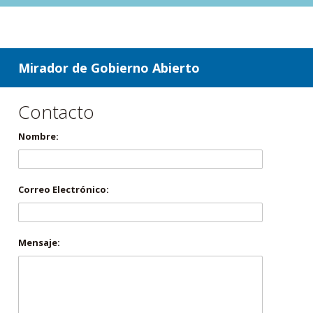
ir a contenido
ir al menú
Mirador de Gobierno Abierto
Contacto
Nombre:
Correo Electrónico:
Mensaje: