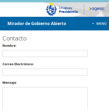
ir a contenido
ir al menú
Mirador de Gobierno Abierto
MENÚ
Contacto
Nombre:
Correo Electrónico:
Mensaje: