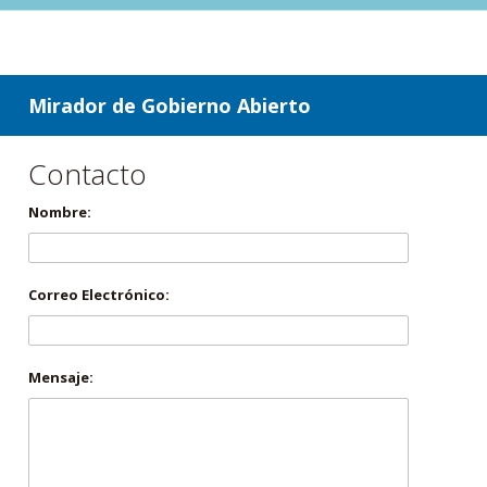
ir a contenido
ir al menú
Mirador de Gobierno Abierto
Contacto
Nombre:
Correo Electrónico:
Mensaje: