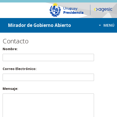
ir a contenido
ir al menú
Mirador de Gobierno Abierto
MENÚ
Contacto
Nombre:
Correo Electrónico:
Mensaje: