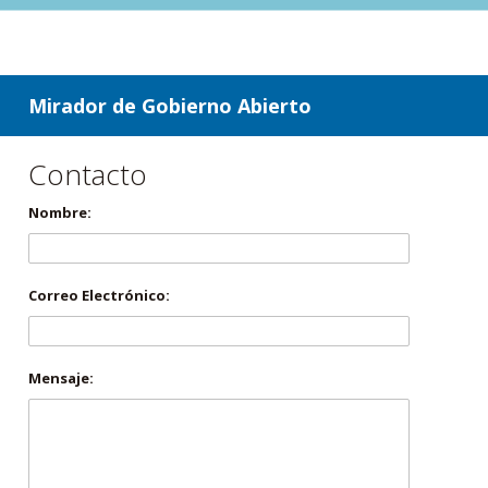
ir a contenido
ir al menú
Mirador de Gobierno Abierto
Contacto
Nombre:
Correo Electrónico:
Mensaje: