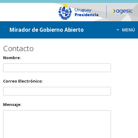
ir a contenido
ir al menú
Mirador de Gobierno Abierto
MENÚ
Contacto
Nombre:
Correo Electrónico:
Mensaje: