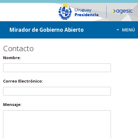
ir a contenido
ir al menú
Mirador de Gobierno Abierto
MENÚ
Contacto
Nombre:
Correo Electrónico:
Mensaje: