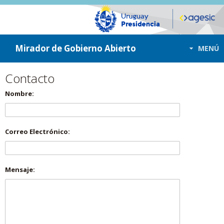
ir a contenido
ir al menú
Mirador de Gobierno Abierto
MENÚ
Contacto
Nombre:
Correo Electrónico:
Mensaje: