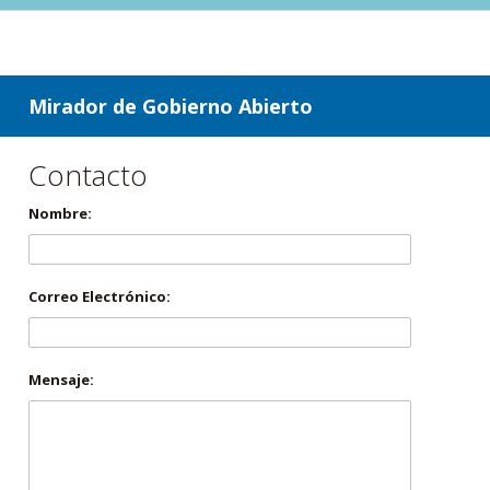
ir a contenido
ir al menú
Mirador de Gobierno Abierto
Contacto
Nombre:
Correo Electrónico:
Mensaje: