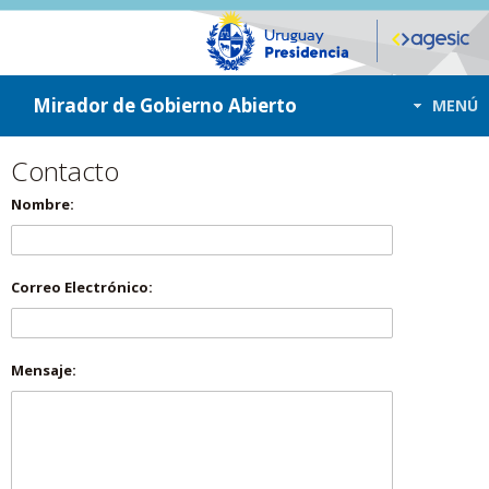
ir a contenido
ir al menú
Mirador de Gobierno Abierto
MENÚ
Contacto
Nombre:
Correo Electrónico:
Mensaje: