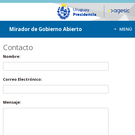
ir a contenido
ir al menú
Mirador de Gobierno Abierto
MENÚ
Contacto
Nombre:
Correo Electrónico:
Mensaje: