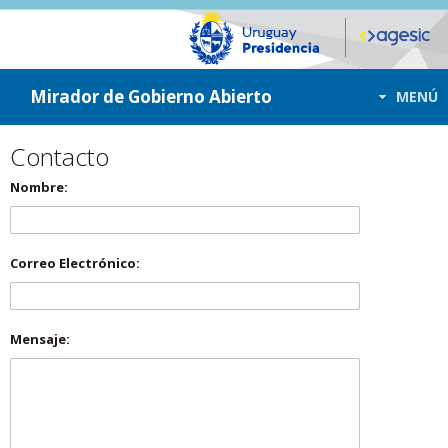
ir a contenido
ir al menú
Mirador de Gobierno Abierto
MENÚ
Contacto
Nombre:
Correo Electrónico:
Mensaje: