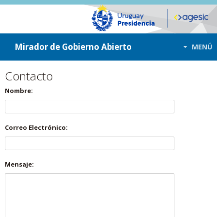
ir a contenido
ir al menú
Mirador de Gobierno Abierto
MENÚ
Contacto
Nombre:
Correo Electrónico:
Mensaje: