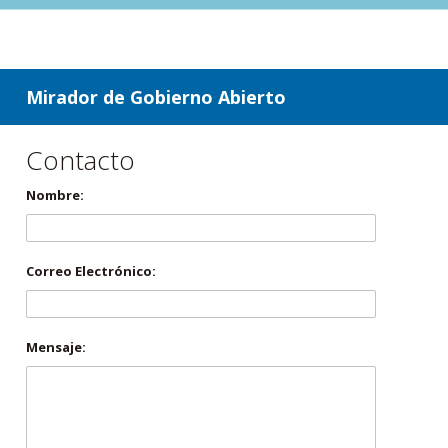
ir a contenido
ir al menú
Mirador de Gobierno Abierto
Contacto
Nombre:
Correo Electrónico:
Mensaje: