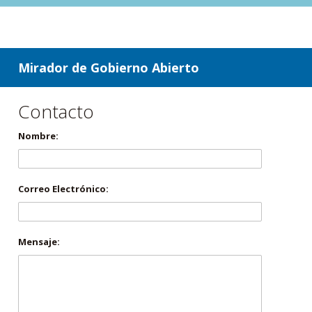
ir a contenido
ir al menú
Mirador de Gobierno Abierto
Contacto
Nombre:
Correo Electrónico:
Mensaje: