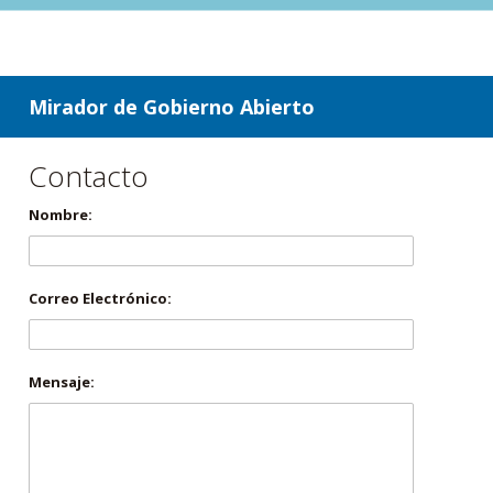
ir a contenido
ir al menú
Mirador de Gobierno Abierto
Contacto
Nombre:
Correo Electrónico:
Mensaje: