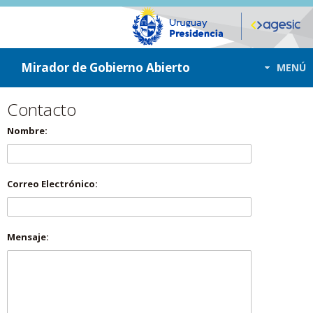
ir a contenido
ir al menú
Mirador de Gobierno Abierto
MENÚ
Contacto
Nombre:
Correo Electrónico:
Mensaje: