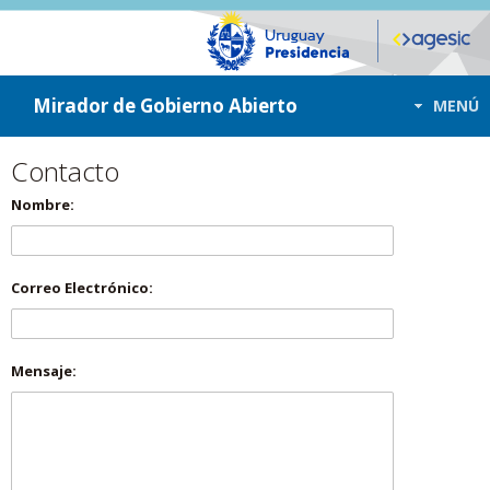
ir a contenido
ir al menú
Mirador de Gobierno Abierto
MENÚ
Contacto
Nombre:
Correo Electrónico:
Mensaje: