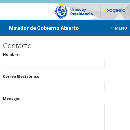
ir a contenido
ir al menú
Mirador de Gobierno Abierto
MENÚ
Contacto
Nombre:
Correo Electrónico:
Mensaje: