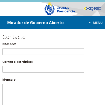
ir a contenido
ir al menú
Mirador de Gobierno Abierto
MENÚ
Contacto
Nombre:
Correo Electrónico:
Mensaje: