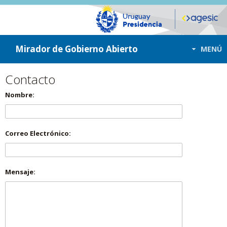
ir a contenido
ir al menú
Mirador de Gobierno Abierto
MENÚ
Contacto
Nombre:
Correo Electrónico:
Mensaje: