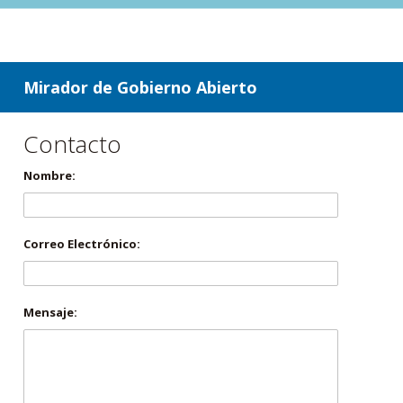
ir a contenido
ir al menú
Mirador de Gobierno Abierto
Contacto
Nombre:
Correo Electrónico:
Mensaje: